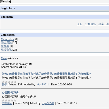
[
My site
]
Login form
Site menu
首頁
分類資訊
檔案中
Categories
My articles
[0]
學習資源
[25]
新鮮事
[0]
班級資訊
[24]
Main
»
Articles
Total entries in catalog
:
49
Shown entries
:
31-40
為何3 的倍數是每個數字加起來的總合若是3 的倍數則該數就是3 的倍數呢？
為何3 的倍數是每個數字加起來的總合若是3 的倍數則該數就是3 的倍數呢？
數學
|
Views:
937
|
Added by:
sfps99511
|
Date:
2010-09-28
心智圖-奇萊鼻
心智圖-奇萊鼻 優選作品展示
作業展示
|
Views:
923
|
Added by:
sfps99511
|
Date:
2010-09-17