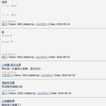
傾倒
ㄑㄧㄥ ㄉㄠˇ
ㄑㄧㄥ ㄉㄠˋ
國語
|
Views:
849
|
Added by:
sfps99511
|
Date:
2010-09-16
眶
ㄎㄨㄤ ?
ㄎㄨㄤˋ ?
國語
|
Views:
930
|
Added by:
sfps99511
|
Date:
2010-09-15
心智圖-題目自選
學生第一次畫的心智圖，題目自訂。
作業展示
|
Views:
919
|
Added by:
sfps99511
|
Date:
2010-09-15
酒瓶寄居蟹
寄居蟹的相關介紹
國語
|
Views:
2181
|
Added by:
sfps99511
|
Date:
2010-09-14
心智圖教學
開始學心智圖了!