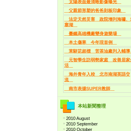
太陽表面最清晰影像曝光
父親節形塑的爸爸刻板印象
法定天然災害 政院增列海嘯、
塞湖
臺鐵高雄機廠變身遊樂場
本土傷寒 今年現首例
苯駢芘超標 苦茶油廠列入輔
元智學生訪弱勢家庭 改善居家
活
海外青年入校 北市南湖英語交
流
南市表揚SUPER教師
本站新聞整理
2010 August
2010 September
2010 October