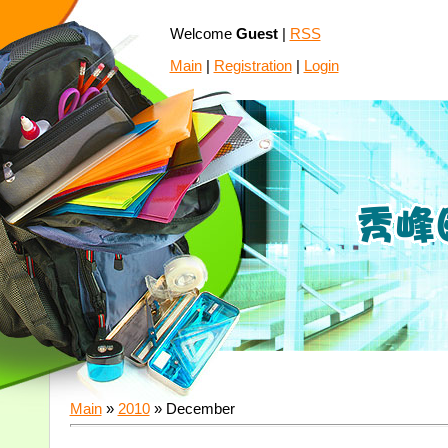
Welcome
Guest
|
RSS
Main
|
Registration
|
Login
Main
»
2010
»
December