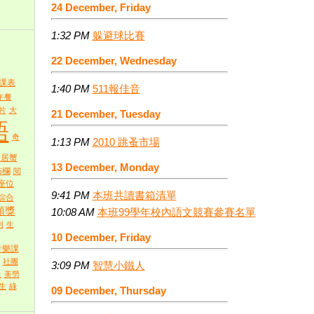
24 December, Friday
1:32 PM
躲避球比賽
22 December, Wednesday
課表
1:40 PM
511報佳音
午餐
片
大
21 December, Tuesday
語
奇
1:13 PM
2010 跳蚤市場
寄居蟹
13 December, Monday
佈欄
閱
座位
9:41 PM
本班共讀書箱清單
綜合
頒獎
10:08 AM
本班99學年校內語文競賽參賽名單
刊
生
10 December, Friday
音樂課
社團
3:09 PM
智慧小鐵人
土
美勞
生
綠
09 December, Thursday