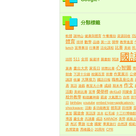
分類標籤
功
軟體
謝坤山
健康與體育
午餐搬抬
資源回收
體育
數學
排球
品德
第一次
開學
教學進度
比賽
lunch
宣導事項
行事曆
活化課程
美術
照
國
511
全班
頭照
躲避球
圖書館
閱讀
心智圖
畫出大意
家長日
萊鼻
班際比賽
作業展示
公
朝會
下課十分鐘
校園百景
班費
大隊接力
職務及座位表
讀課
收據
國語日報
作文
表
成績
英語
遊戲
教室大小事
期末考
榮譽榜
活動
美術比賽
宣導
dk41ul3
同樂會
校外教學
帕德嫩神廟
霸凌
大氣壓力
自然
班
日
birthday
youtube
embed type=application/x-
shockwave-
活動
多功能教室
體育課
田徑隊
園遊會
直笛
英語課
淡水
紅毛城
十三行博物館
導護
慶生會
共讀書
成語
KARAOK
美勞
紙黏
畢旅
課
考試
社會
國樂'
畢業旅行
自然課
模範
色博覽會
秀峰國小
20周年
CPR