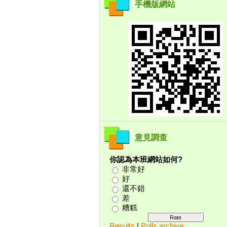
手機版網站
意見調查
你認為本班網站如何?
非常好
好
還不錯
差
糟糕
Results
|
Polls archive